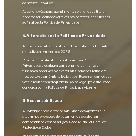
do nosso fluxo ativo.
As solicitações para atendimento de direitos do titular
poderão ser realizadas através dos contatos identificados
ao final desta Política de Privacidade.
5. Alteração desta Política de Privacidade
A atual versão desta Política de Privacidade foi formulada
e atualizada em maio de 2026.
Reservamos o direito de modificar essa Política de
Privacidade a qualquer tempo, principalmente em
função da adequação a eventuais alterações feitas em
nosso site ou em âmbito legislativo. Recomendamos que
você a revise com frequência. Ao navegar pelo site, você
concorda com a Política de Privacidade vigente.
6. Responsabilidade
A Conenge prevê a responsabilidade dos agentes que
atuam nos processos de tratamento de dados, em
conformidade com os artigos 42 ao 45 da Lei Geral de
Proteção de Dados.