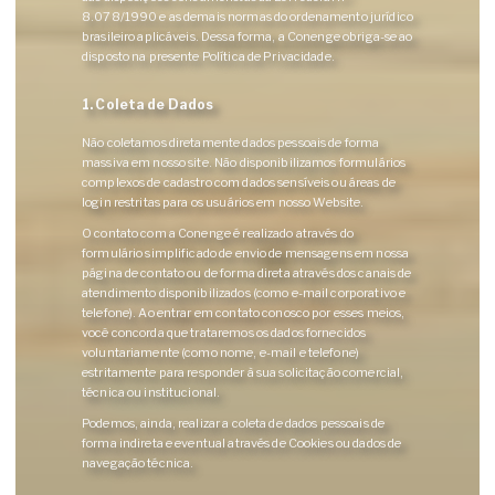
8.078/1990 e as demais normas do ordenamento jurídico
brasileiro aplicáveis. Dessa forma, a Conenge obriga-se ao
disposto na presente Política de Privacidade.
1. Coleta de Dados
Não coletamos diretamente dados pessoais de forma
massiva em nosso site. Não disponibilizamos formulários
complexos de cadastro com dados sensíveis ou áreas de
login restritas para os usuários em nosso Website.
O contato com a Conenge é realizado através do
formulário simplificado de envio de mensagens em nossa
página de contato ou de forma direta através dos canais de
atendimento disponibilizados (como e-mail corporativo e
telefone). Ao entrar em contato conosco por esses meios,
você concorda que trataremos os dados fornecidos
voluntariamente (como nome, e-mail e telefone)
estritamente para responder à sua solicitação comercial,
técnica ou institucional.
Podemos, ainda, realizar a coleta de dados pessoais de
forma indireta e eventual através de Cookies ou dados de
navegação técnica.