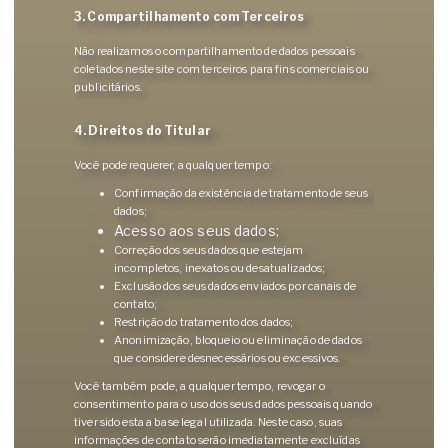
3. Compartilhamento com Terceiros
Não realizamos o compartilhamento de dados pessoais
coletados neste site com terceiros para fins comerciais ou
publicitários.
4. Direitos do Titular
Você pode requerer, a qualquer tempo:
Confirmação da existência de tratamento de seus
dados;
Acesso aos seus dados;
Correção dos seus dados que estejam
incompletos, inexatos ou desatualizados;
Exclusão dos seus dados enviados por canais de
contato;
Restrição do tratamento dos dados;
Anonimização, bloqueio ou eliminação de dados
que considere desnecessários ou excessivos.
Você também pode, a qualquer tempo, revogar o
consentimento para o uso dos seus dados pessoais quando
tiver sido esta a base legal utilizada. Neste caso, suas
informações de contato serão imediatamente excluídas