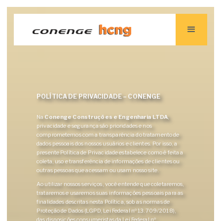
POLÍTICA DE PRIVACIDADE – CONENGE
Na
Conenge Construções e Engenharia LTDA
,
privacidade e segurança são prioridades e nos
comprometemos com a transparência do tratamento de
dados pessoais dos nossos usuários e clientes. Por isso, a
presente Política de Privacidade estabelece como é feita a
coleta, uso e transferência de informações de clientes ou
outras pessoas que acessam ou usam nosso site.
Ao utilizar nossos serviços, você entende que coletaremos,
trataremos e usaremos suas informações pessoais para as
finalidades descritas nesta Política, sob as normas de
Proteção de Dados (LGPD, Lei Federal nº 13.709/2018),
das disposições consumeristas da Lei Federal nº