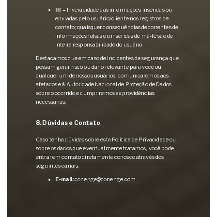
III –
Inveracidade das informações inseridas ou
enviadas pelo usuário/cliente nos registros de
contato; quaisquer consequências decorrentes de
informações falsas ou inseridas de má-fé são de
inteira responsabilidade do usuário.
Destacamos que em caso de incidentes de segurança que
possam gerar risco ou dano relevante para você ou
qualquer um de nossos usuários, comunicaremos aos
afetados e à Autoridade Nacional de Proteção de Dados
sobre o ocorrido e cumpriremos as providências
necessárias.
8. Dúvidas e Contato
Caso tenha dúvidas sobre esta Política de Privacidade ou
sobre os dados que eventualmente tratamos, você pode
entrar em contato diretamente conosco através dos
seguintes canais:
E-mail:
conenge@conenge.com