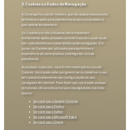
2. Cookies ou Dados de Navegação
A Conenge faz uso de Cookies, que são pequenos arquivos
de texto enviados pela plataforma ao seu computador e
que nele se armazenam.
Os Cookies por nós utilizados não armazenam
diretamente dados pessoais confidenciais dos usuários do
site, mas identificam características de navegação. Em
suma, os Cookies são utilizados para aprimorar a
experiência de uso e analisar o tráfego técnico da
plataforma.
Ao acessar nosso site, você é informado sobre o uso de
Cookies. Você pode optar por gerenciar ou desativar o uso
de Cookies diretamente nas configurações do seu
navegador de internet. Para fazer isso, você pode acessar
os tutoriais oficiais dos principais navegadores nos links
abaixo:
Se você usa o Google Chrome
Se você usa o Firefox
Se você usa o Safari
Se você usa o Microsoft Edge
Se você usa o Opera