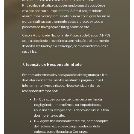
Nos comprometemos em manter esta Política de
Privacidade atualizada, observando suas disposições e
zelando por seu cumprimento. Além disso, também
assumimos o compromisso de buscar condições técnicas
e organizativas seguramente aptas a proteger todo o
processo de navegação e integridade do site.
Caso a Autoridade Nacional de Proteção de Dados (ANPD)
exija a adoção de providências em relação ao tratamento
de dados realizado pela Conenge, comprometemo-nos a
segui-las.
7. Isenção de Responsabilidade
Embora adotemos elevados padrões de segurança a fim
de evitar incidentes, não há nenhuma página virtual
inteiramente livre de riscos. Nesse sentido, não nos
responsabilizamos por:
I –
Quaisquer consequências decorrentes da
negligência, imprudência ou imperícia dos
usuários em relação a seus dados individuais fora
do ambiente do site.
II –
Ações maliciosas de terceiros, como ataques
de hackers, exceto se comprovada conduta
culposa ou deliberada da Conenge.